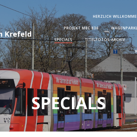
HERZLICH WILLKOMME
PROJEKT M8C 836
WAGENPARKL
 Krefeld
SPECIALS
TITELFOTOS ARCHIV
SPECIALS