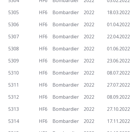
5304
HF6
Bombardier
2022
03.02.2022
5305
HF6
Bombardier
2022
18.03.2022
5306
HF6
Bombardier
2022
01.04.2022
5307
HF6
Bombardier
2022
22.04.2022
5308
HF6
Bombardier
2022
01.06.2022
5309
HF6
Bombardier
2022
23.06.2022
5310
HF6
Bombardier
2022
08.07.2022
5311
HF6
Bombardier
2022
27.07.2022
5312
HF6
Bombardier
2022
08.09.2022
5313
HF6
Bombardier
2022
27.10.2022
5314
HF6
Bombardier
2022
17.11.2022