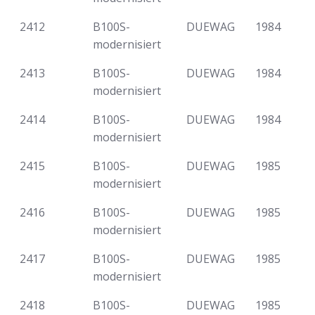
2412
B100S-
DUEWAG
1984
modernisiert
2413
B100S-
DUEWAG
1984
modernisiert
2414
B100S-
DUEWAG
1984
modernisiert
2415
B100S-
DUEWAG
1985
modernisiert
2416
B100S-
DUEWAG
1985
modernisiert
2417
B100S-
DUEWAG
1985
modernisiert
2418
B100S-
DUEWAG
1985