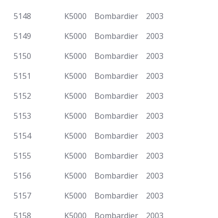
5148
K5000
Bombardier
2003
5149
K5000
Bombardier
2003
5150
K5000
Bombardier
2003
5151
K5000
Bombardier
2003
5152
K5000
Bombardier
2003
5153
K5000
Bombardier
2003
5154
K5000
Bombardier
2003
5155
K5000
Bombardier
2003
5156
K5000
Bombardier
2003
5157
K5000
Bombardier
2003
5158
K5000
Bombardier
2003