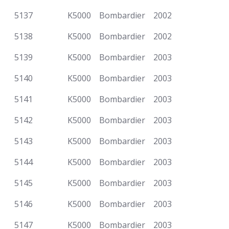
5137
K5000
Bombardier
2002
5138
K5000
Bombardier
2002
5139
K5000
Bombardier
2003
5140
K5000
Bombardier
2003
5141
K5000
Bombardier
2003
5142
K5000
Bombardier
2003
5143
K5000
Bombardier
2003
5144
K5000
Bombardier
2003
5145
K5000
Bombardier
2003
5146
K5000
Bombardier
2003
5147
K5000
Bombardier
2003