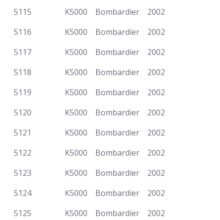
5115
K5000
Bombardier
2002
5116
K5000
Bombardier
2002
5117
K5000
Bombardier
2002
5118
K5000
Bombardier
2002
5119
K5000
Bombardier
2002
5120
K5000
Bombardier
2002
5121
K5000
Bombardier
2002
5122
K5000
Bombardier
2002
5123
K5000
Bombardier
2002
5124
K5000
Bombardier
2002
5125
K5000
Bombardier
2002