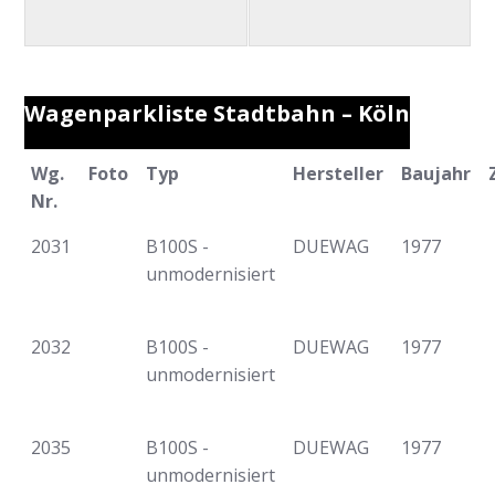
Wagenparkliste Stadtbahn – Köln
Wg.
Foto
Typ
Hersteller
Baujahr
Nr.
2031
B100S -
DUEWAG
1977
unmodernisiert
2032
B100S -
DUEWAG
1977
unmodernisiert
2035
B100S -
DUEWAG
1977
unmodernisiert