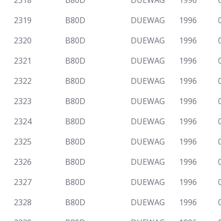
2318
B80D
DUEWAG
1996
2319
B80D
DUEWAG
1996
2320
B80D
DUEWAG
1996
2321
B80D
DUEWAG
1996
2322
B80D
DUEWAG
1996
2323
B80D
DUEWAG
1996
2324
B80D
DUEWAG
1996
2325
B80D
DUEWAG
1996
2326
B80D
DUEWAG
1996
2327
B80D
DUEWAG
1996
2328
B80D
DUEWAG
1996