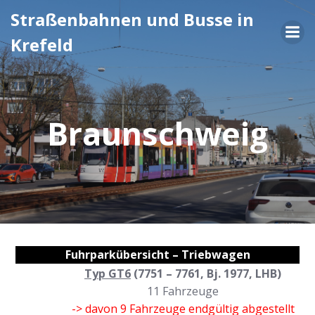
Zum
Straßenbahnen und Busse in
Inhalt
Krefeld
springen
Braunschweig
Fuhrparkübersicht – Triebwagen
Typ GT6
(7751 – 7761, Bj. 1977, LHB)
11 Fahrzeuge
-> davon 9 Fahrzeuge endgültig abgestellt