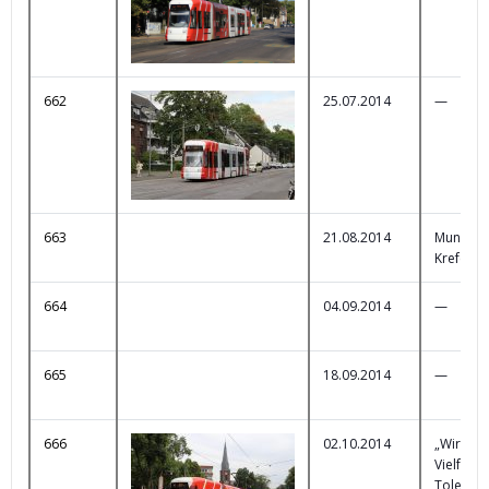
662
25.07.2014
—
663
21.08.2014
Mund G
Krefeld
664
04.09.2014
—
665
18.09.2014
—
666
02.10.2014
„Wir fah
Vielfalt!“
Toleranz