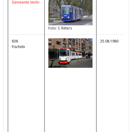
Gemeente Venlo
K
Foto: S. Ritters
838
25.08.1980
Fischeln