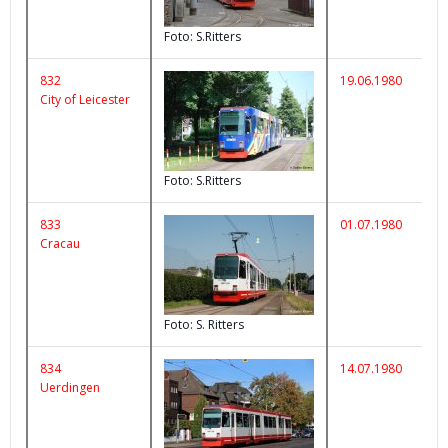
Foto: S.Ritters
832
19.06.1980
City of Leicester
Foto: S.Ritters
833
01.07.1980
Cracau
K
Foto: S. Ritters
834
14.07.1980
Uerdingen