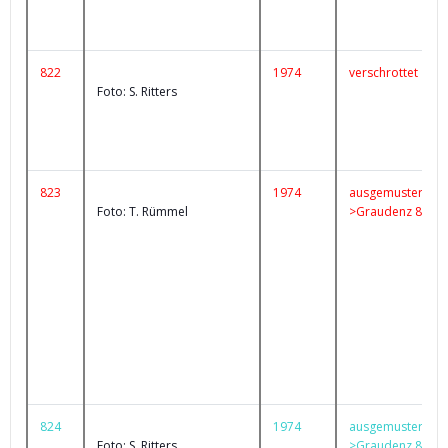
822
1974
verschrottet
Foto: S. Ritters
823
1974
ausgemustert
Foto: T. Rümmel
>Graudenz 85
824
1974
ausgemustert
Foto: S. Ritters
>Graudenz 84