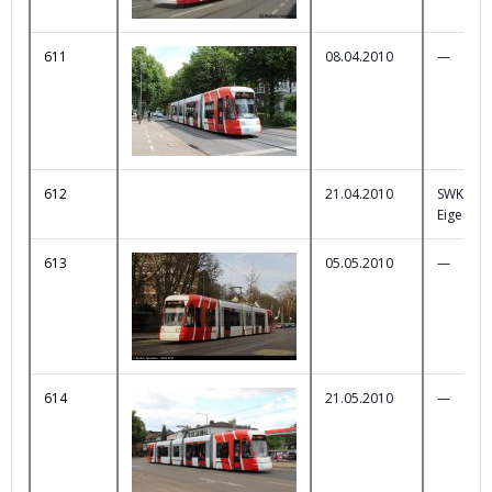
611
08.04.2010
—
612
21.04.2010
SWK
Eigenwe
613
05.05.2010
—
614
21.05.2010
—