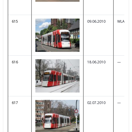
615
09.06.2010
WLAN-B
616
18.06.2010
—
617
02.07.2010
—