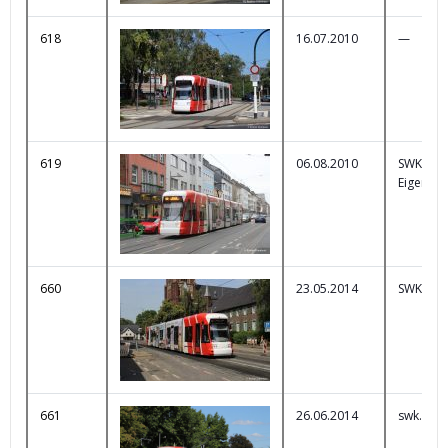
618
16.07.2010
—
619
06.08.2010
SWK
Eigenwe
660
23.05.2014
SWK Car
661
26.06.2014
swk.de/e