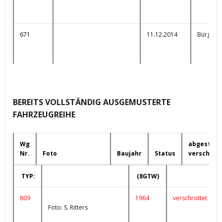
671
11.12.2014
Bürgerb
BEREITS VOLLSTÄNDIG AUSGEMUSTERTE
FAHRZEUGREIHE
Wg
abgestellt
Nr.
Foto
Baujahr
Status
verschrot
Wg
Foto
Baujahr
Status
TYP:
(8GTW)
Nr.
809
1964
verschrottet
Foto: S. Ritters