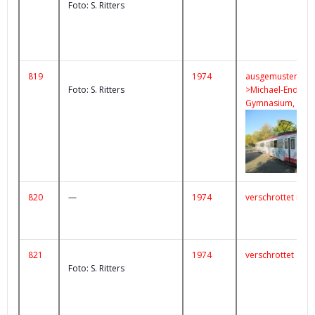
Foto: S. Ritters
819
1974
ausgemustert
Foto: S. Ritters
>Michael-Ende-
Gymnasium, St.Tö
820
—
1974
verschrottet n Unf
821
1974
verschrottet
Foto: S. Ritters