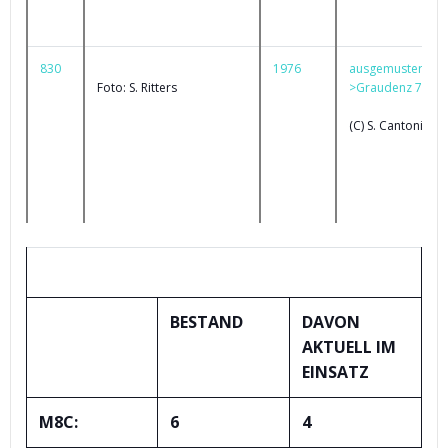
830
1976
ausgemustert
Foto: S. Ritters
>Graudenz 79
(C) S. Cantoni
STATISTIK – AKTUELLER BESTAND
BESTAND
DAVON
AKTUELL IM
EINSATZ
M8C:
6
4