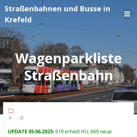
Zum
Straßenbahnen und Busse in
Inhalt
Krefeld
springen
Wagenparkliste
Straßenbahn
-
UPDATE 05.06.2025:
619 erhielt HU; 669 neue