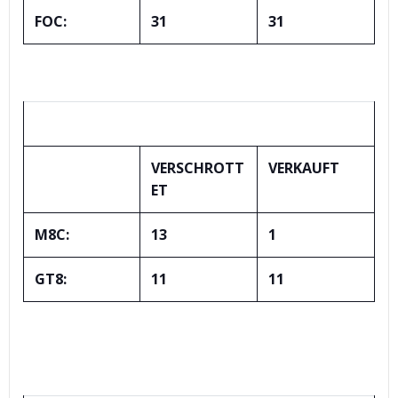
FOC:
31
31
STATISTIK – AUSGEMUSTERTE FAHRZEUGE
VERSCHROTT
VERKAUFT
ET
M8C:
13
1
GT8:
11
11