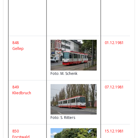
848
01.12.1981
Gellep
Foto: M. Schenk
849
07.12.1981
Kliedbruch
Foto: S. Ritters
850
15.12.1981
Forstwald