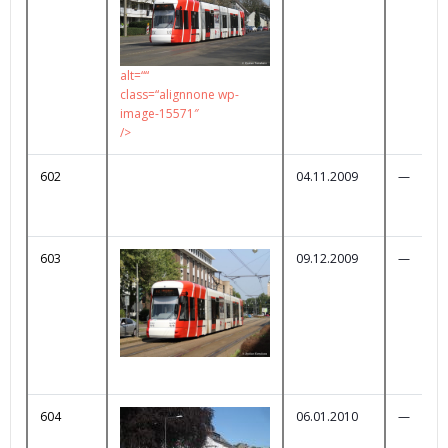
alt=““
class=“alignnone wp-
image-15571″
/>
602
04.11.2009
—
603
09.12.2009
—
604
06.01.2010
—