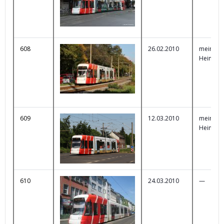
608
26.02.2010
mein SW
Heimats
609
12.03.2010
mein SW
Heimats
610
24.03.2010
—