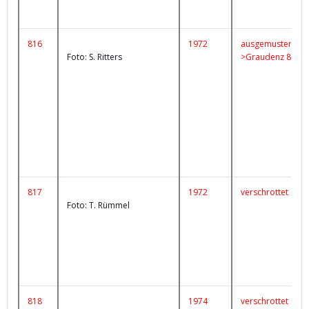
816
1972
ausgemustert
Foto: S. Ritters
>Graudenz 86
817
1972
verschrottet
Foto: T. Rümmel
818
1974
verschrottet