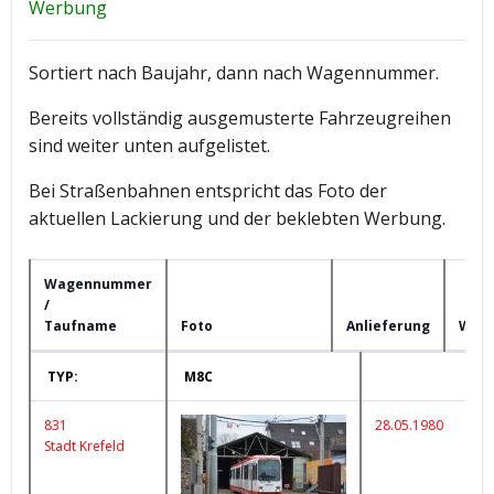
Werbung
Sortiert nach Baujahr, dann nach Wagennummer.
Bereits vollständig ausgemusterte Fahrzeugreihen
sind weiter unten aufgelistet.
Bei Straßenbahnen entspricht das Foto der
aktuellen Lackierung und der beklebten Werbung.
Wagennummer
/
Taufname
Foto
Anlieferung
Wer
Wagennummer
Foto
Anlieferung
TYP:
M8C
/
Taufname
831
28.05.1980
Stadt Krefeld