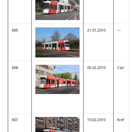
605
21.01.2010
—
606
05.02.2010
Caritas
607
19.02.2010
Krefelde