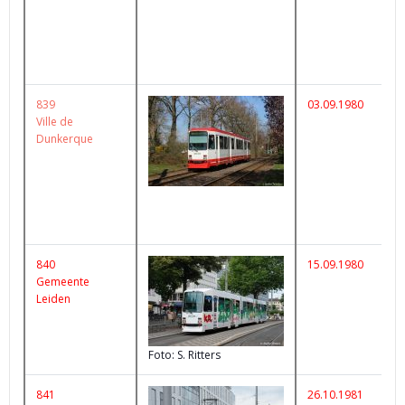
839
03.09.1980
Ville de
Dunkerque
840
15.09.1980
K
Gemeente
Leiden
Foto: S. Ritters
841
26.10.1981