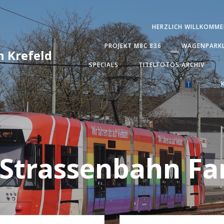
HERZLICH WILLKOMME
PROJEKT M8C 836
WAGENPARKL
 Krefeld
SPECIALS
TITELFOTOS ARCHIV
Strassenbahn Fa