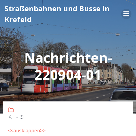
Zum
Straßenbahnen und Busse in
Inhalt
Krefeld
springen
Nachrichten-
220904-01
-
<<ausklappen>>