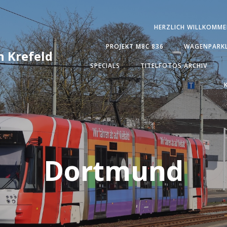
HERZLICH WILLKOMME
PROJEKT M8C 836
WAGENPARKL
 Krefeld
SPECIALS
TITELFOTOS ARCHIV
Dortmund