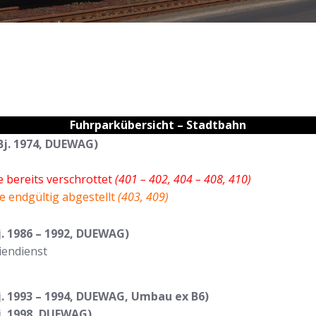
Fuhrparkübersicht – Stadtbahn
 Bj. 1974, DUEWAG)
 bereits verschrottet
(401 – 402, 404 – 408, 410)
e endgültig abgestellt
(403, 409)
j. 1986 – 1992, DUEWAG)
iendienst
Bj. 1993 – 1994, DUEWAG, Umbau ex B6)
Bj. 1998, DUEWAG)