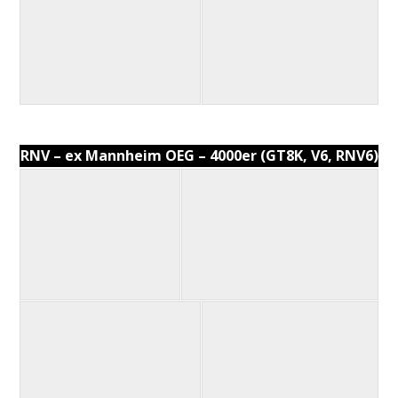
RNV – ex Mannheim OEG – 4000er (GT8K, V6, RNV6)