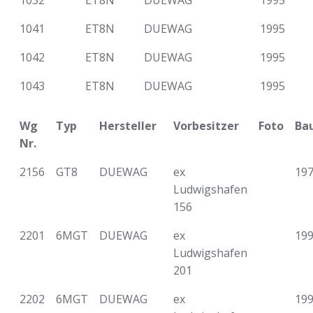
1032
ET8N
DUEWAG
1995
1041
ET8N
DUEWAG
1995
1042
ET8N
DUEWAG
1995
1043
ET8N
DUEWAG
1995
Wg
Typ
Hersteller
Vorbesitzer
Foto
Ba
Nr.
2156
GT8
DUEWAG
ex
19
Ludwigshafen
156
2201
6MGT
DUEWAG
ex
19
Ludwigshafen
201
2202
6MGT
DUEWAG
ex
19