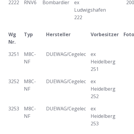
2222
RNV6
Bombardier
ex
20
Ludwigshafen
222
Wg
Typ
Hersteller
Vorbesitzer
Fot
Nr.
3251
M8C-
DUEWAG/Cegelec
ex
NF
Heidelberg
251
3252
M8C-
DUEWAG/Cegelec
ex
NF
Heidelberg
252
3253
M8C-
DUEWAG/Cegelec
ex
NF
Heidelberg
253