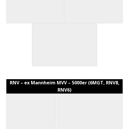
RNV – ex Mannheim MVV – 5000er (6MGT, RNV8,
RNV6)