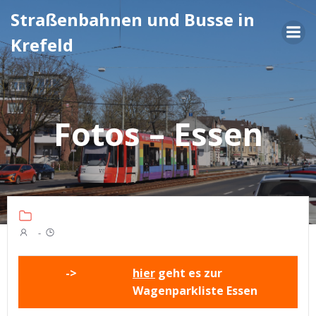
Zum
Straßenbahnen und Busse in
Inhalt
Krefeld
springen
Fotos – Essen
-
->
hier
geht es zur
Wagenparkliste Essen