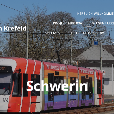
HERZLICH WILLKOMME
PROJEKT M8C 836
WAGENPARKL
 Krefeld
SPECIALS
TITELFOTOS ARCHIV
Schwerin