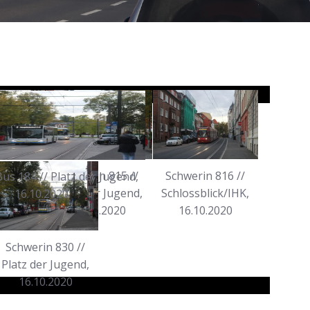
814 //
Schwerin 815 //
Schwerin 816 //
us 184 // Platz der Jugend,
hnhof,
Platz der Jugend,
Schlossblick/IHK,
16.10.2020
2020
16.10.2020
16.10.2020
Schwerin 830 //
Platz der Jugend,
16.10.2020