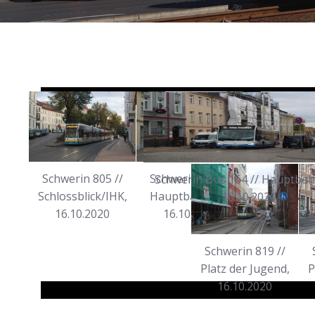
Schwerin 805 //
Schwerin 806 //
Schwerin 8
Schwerin Bus 164 // Hauptbah
Schlossblick/IHK,
Hauptbahnhof,
Hauptbahn
16.10.2020
16.10.2020
16.10.2020
16.10.20
Schwerin 819 //
Platz der Jugend,
P
16.10.2020