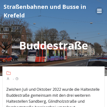
Zum
Straßenbahnen und Busse in
Inhalt
Krefeld
springen
Buddestraße
-
Zwishen Juli und Oktober 2022 wurde die Haltestelle
Buddestraße gemeinsam mit den drei weiteren
Haltestellen Sandberg, Glindholzstraße und