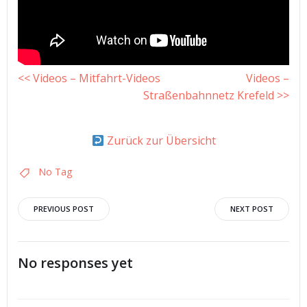
<< Videos – Mitfahrt-Videos
Videos –
Straßenbahnnetz Krefeld >>
Zurück zur Übersicht
No Tag
Post
Post
PREVIOUS POST
NEXT POST
navigation
navigation
No responses yet