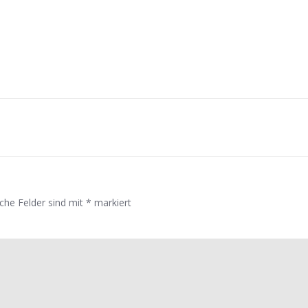
Post
navigation
iche Felder sind mit
*
markiert