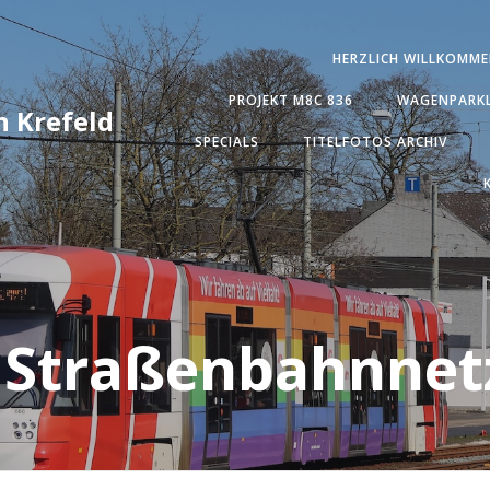
HERZLICH WILLKOMME
PROJEKT M8C 836
WAGENPARKL
 Krefeld
SPECIALS
TITELFOTOS ARCHIV
 Straßenbahnnet