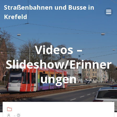
Zum
Straßenbahnen und Busse in
Inhalt
Krefeld
springen
Videos –
Slideshow/Erinner
ungen
-