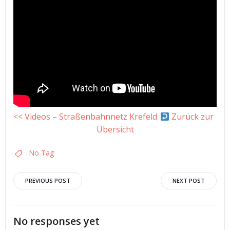
<< Videos – Straßenbahnnetz Krefeld
Zurück zur
Übersicht
No Tag
Post
Post
PREVIOUS POST
NEXT POST
navigation
navigation
No responses yet