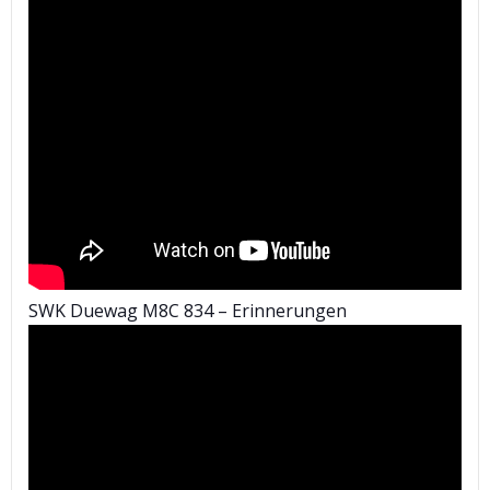
SWK Duewag M8C 834 – Erinnerungen