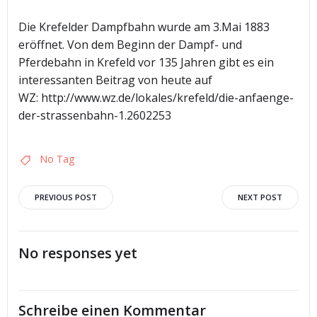
Die Krefelder Dampfbahn wurde am 3.Mai 1883
eröffnet. Von dem Beginn der Dampf- und
Pferdebahn in Krefeld vor 135 Jahren gibt es ein
interessanten Beitrag von heute auf
WZ: http://www.wz.de/lokales/krefeld/die-anfaenge-
der-strassenbahn-1.2602253
No Tag
Post
Post
PREVIOUS POST
NEXT POST
navigation
navigation
No responses yet
Schreibe einen Kommentar