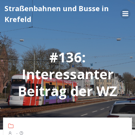
Zum
Straßenbahnen und Busse in
Inhalt
Krefeld
springen
#136:
Interessanter
Beitrag der WZ
-