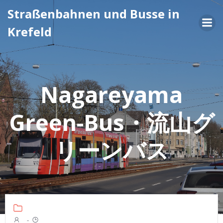
Zum
Straßenbahnen und Busse in
Inhalt
Krefeld
springen
Nagareyama
Green-Bus・流山グ
リーンバス
-