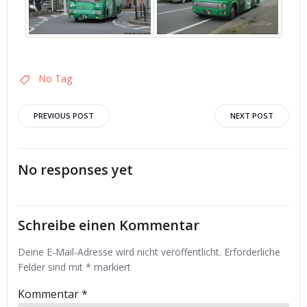
No Tag
Post
Post
PREVIOUS POST
NEXT POST
navigation
navigation
No responses yet
Schreibe einen Kommentar
Deine E-Mail-Adresse wird nicht veröffentlicht.
Erforderliche
Felder sind mit
*
markiert
Kommentar
*