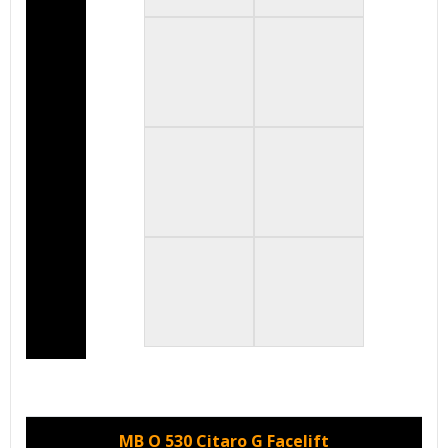
MB O 530 Citaro G Facelift