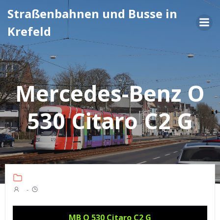
Zum
Straßenbahnen und Busse in
Inhalt
Krefeld
springen
Mercedes-Benz O
530 Citaro C2 G
-
MB O 530 Citaro C2 G