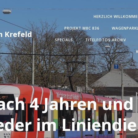
HERZLICH WILLKOMME
PROJEKT M8C 836
WAGENPARKL
 Krefeld
SPECIALS
TITELFOTOS ARCHIV
ach 4 Jahren und
eder im Liniendie