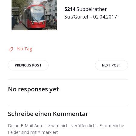
5214
Subbelrather
Str./Gürtel – 02.04.2017
No Tag
Post
Post
PREVIOUS POST
NEXT POST
navigation
navigation
No responses yet
Schreibe einen Kommentar
Deine E-Mail-Adresse wird nicht veröffentlicht.
Erforderliche
Felder sind mit
*
markiert