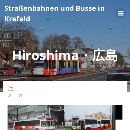
Zum
Straßenbahnen und Busse in
Inhalt
Krefeld
springen
Hiroshima・広島
-
Straßenbahn・路面電車