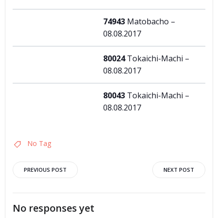
74943
Matobacho –
08.08.2017
80024
Tokaichi-Machi –
08.08.2017
80043
Tokaichi-Machi –
08.08.2017
No Tag
Post
Post
PREVIOUS POST
NEXT POST
navigation
navigation
No responses yet