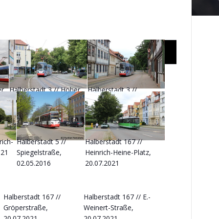
er
Halberstadt 3 // Hoher
Halberstadt 3 //
Weg, 20.07.2021
Zuckerfabrik, 20.07.2021
rich-
Halberstadt 5 //
Halberstadt 167 //
021
Spiegelstraße,
Heinrich-Heine-Platz,
02.05.2016
20.07.2021
Halberstadt 167 //
Halberstadt 167 // E.-
Gröperstraße,
Weinert-Straße,
20.07.2021
20.07.2021