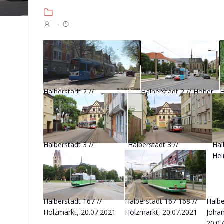
-
Halberstadt 2 //
Halberstadt 2 // Hoher
H
Spiegelstraße, 02.05.2016
Weg, 20.07.2021
B
2
Halberstadt 3 //
Halberstadt 3 //
Hal
Zuckerfabrik, 20.07.2021
Zuckerfabrik, 20.07.2021
Hei
Halberstadt 167 //
Halberstadt 167 168 //
Halbe
Holzmarkt, 20.07.2021
Holzmarkt, 20.07.2021
Joha
20.0