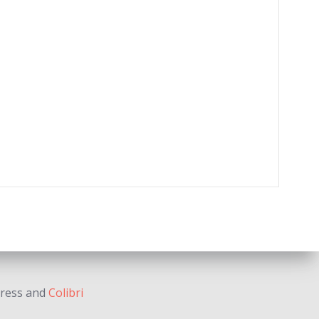
Press and
Colibri