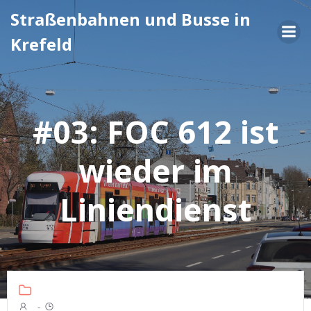
Zum
Straßenbahnen und Busse in
Inhalt
Krefeld
springen
#03: FOC 612 ist
wieder im
Liniendienst
-