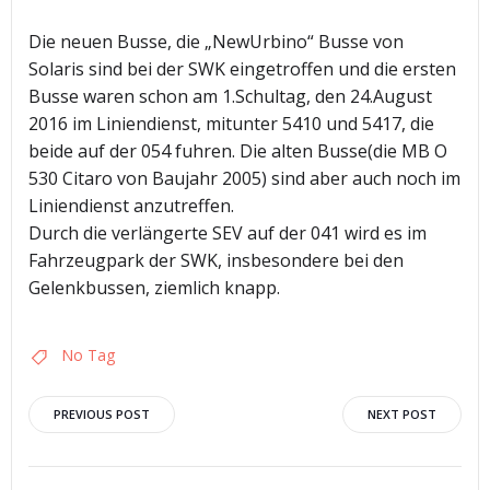
Die neuen Busse, die „NewUrbino“ Busse von
Solaris sind bei der SWK eingetroffen und die ersten
Busse waren schon am 1.Schultag, den 24.August
2016 im Liniendienst, mitunter 5410 und 5417, die
beide auf der 054 fuhren. Die alten Busse(die MB O
530 Citaro von Baujahr 2005) sind aber auch noch im
Liniendienst anzutreffen.
Durch die verlängerte SEV auf der 041 wird es im
Fahrzeugpark der SWK, insbesondere bei den
Gelenkbussen, ziemlich knapp.
No Tag
Post
Post
PREVIOUS POST
NEXT POST
navigation
navigation