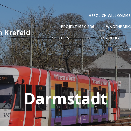
HERZLICH WILLKOMME
PROJEKT M8C 836
WAGENPARKL
 Krefeld
SPECIALS
TITELFOTOS ARCHIV
Darmstadt