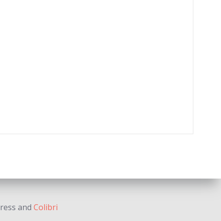
Press and
Colibri