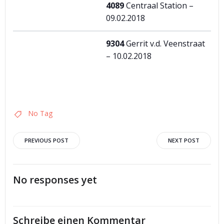
4089
Centraal Station –
09.02.2018
9304
Gerrit v.d. Veenstraat
– 10.02.2018
No Tag
Post
Post
PREVIOUS POST
NEXT POST
navigation
navigation
No responses yet
Schreibe einen Kommentar