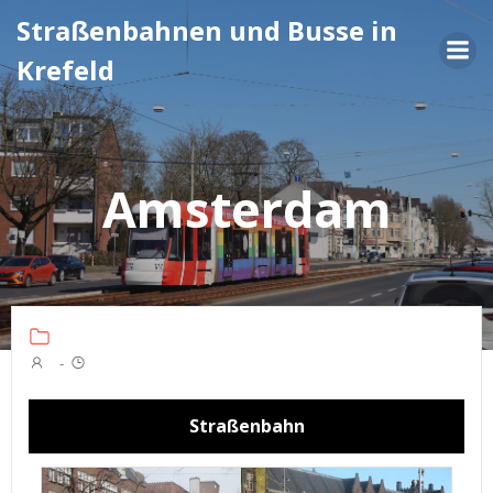
Zum
Straßenbahnen und Busse in
Inhalt
Krefeld
springen
Amsterdam
-
Straßenbahn