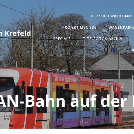
HERZLICH WILLKOMME
PROJEKT M8C 836
WAGENPARKL
 Krefeld
SPECIALS
TITELFOTOS ARCHIV
N-Bahn auf der 