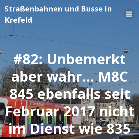
Zum
Straßenbahnen und Busse in
Inhalt
Krefeld
springen
#82: Unbemerkt
aber wahr… M8C
845 ebenfalls seit
Februar 2017 nicht
im Dienst wie 835