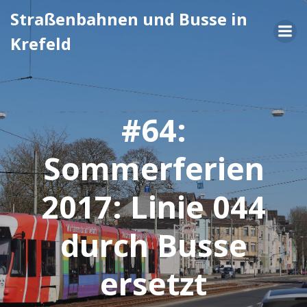
Zum
Straßenbahnen und Busse in
Inhalt
Krefeld
springen
#64:
Sommerferien
2017: Linie 044
durch Busse
ersetzt