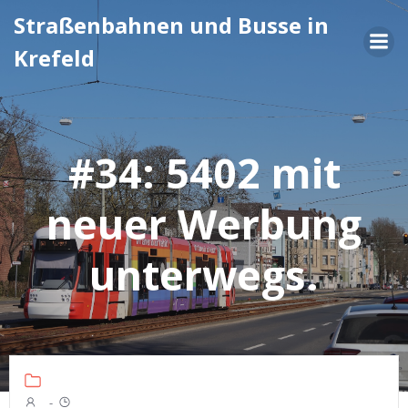
Zum
Straßenbahnen und Busse in
Inhalt
Krefeld
springen
#34: 5402 mit
neuer Werbung
unterwegs.
-