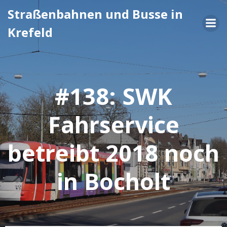
Zum
Straßenbahnen und Busse in
Inhalt
Krefeld
springen
#138: SWK
Fahrservice
betreibt 2018 noch
in Bocholt