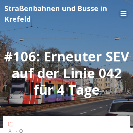
Zum
Straßenbahnen und Busse in
Inhalt
Krefeld
springen
#106: Erneuter SEV
auf der Linie 042
für 4 Tage
-