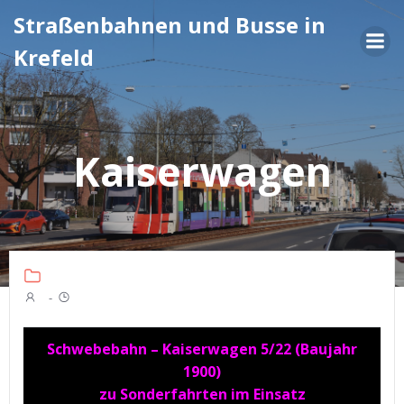
Zum
Straßenbahnen und Busse in
Inhalt
Krefeld
springen
Kaiserwagen
-
Schwebebahn – Kaiserwagen 5/22 (Baujahr
1900)
zu Sonderfahrten im Einsatz