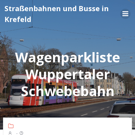
Zum
Straßenbahnen und Busse in
Inhalt
Krefeld
springen
Wagenparkliste
Wuppertaler
Schwebebahn
-