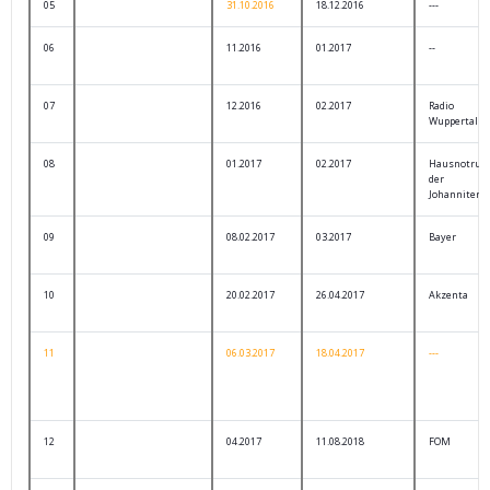
05
31.10.2016
18.12.2016
---
06
11.2016
01.2017
--
07
12.2016
02.2017
Radio
Wuppertal
08
01.2017
02.2017
Hausnotruf
der
Johanniter
09
08.02.2017
03.2017
Bayer
10
20.02.2017
26.04.2017
Akzenta
11
06.03.2017
18.04.2017
---
12
04.2017
11.08.2018
FOM