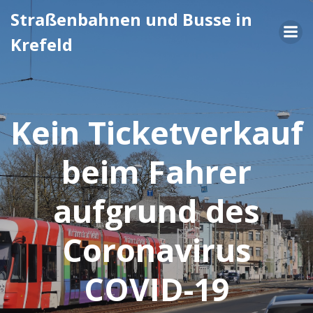
Zum
Straßenbahnen und Busse in
Inhalt
Krefeld
springen
Kein Ticketverkauf
beim Fahrer
aufgrund des
Coronavirus
COVID-19