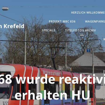
HERZLICH WILLKOMME
PROJEKT M8C 836
WAGENPARKL
 Krefeld
SPECIALS
TITELFOTOS ARCHIV
68 wurde reaktivi
erhalten HU