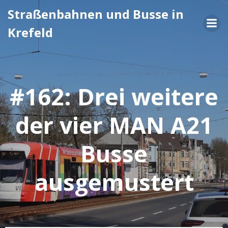
Zum
Straßenbahnen und Busse in
Inhalt
Krefeld
springen
#162: Drei weitere
der vier MAN A21
Busse
ausgemustert