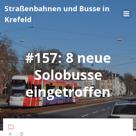
Zum
Straßenbahnen und Busse in
Inhalt
Krefeld
springen
#157: 8 neue
Solobusse
eingetroffen
-