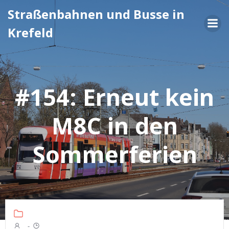
Zum
Straßenbahnen und Busse in
Inhalt
Krefeld
springen
#154: Erneut kein
M8C in den
Sommerferien
-