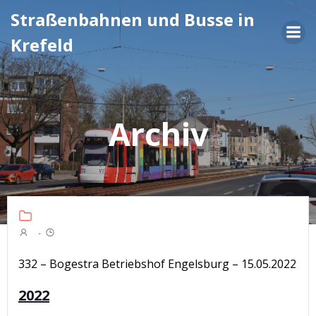
Zum
Straßenbahnen und Busse in
Inhalt
Krefeld
springen
Archiv
-
332 – Bogestra Betriebshof Engelsburg – 15.05.2022
2022