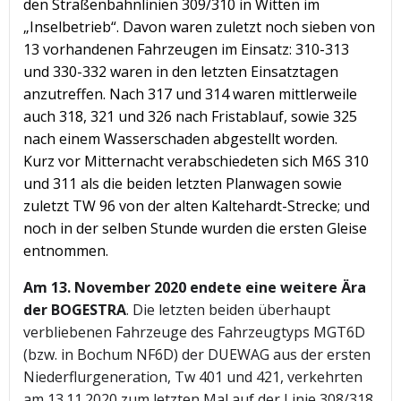
den Straßenbahnlinien 309/310 in Witten im
„Inselbetrieb“. Davon waren zuletzt noch sieben von
13 vorhandenen Fahrzeugen im Einsatz: 310-313
und 330-332 waren in den letzten Einsatztagen
anzutreffen. Nach 317 und 314 waren mittlerweile
auch 318, 321 und 326 nach Fristablauf, sowie 325
nach einem Wasserschaden abgestellt worden.
Kurz vor Mitternacht verabschiedeten sich M6S 310
und 311 als die beiden letzten Planwagen sowie
zuletzt TW 96 von der alten Kaltehardt-Strecke; und
noch in der selben Stunde wurden die ersten Gleise
entnommen.
Am 13. November 2020 endete eine weitere Ära
der BOGESTRA
. Die letzten beiden überhaupt
verbliebenen Fahrzeuge des Fahrzeugtyps MGT6D
(bzw. in Bochum NF6D) der DUEWAG aus der ersten
Niederflurgeneration, Tw 401 und 421, verkehrten
am 13.11.2020 zum letzten Mal auf der Linie 308/318.