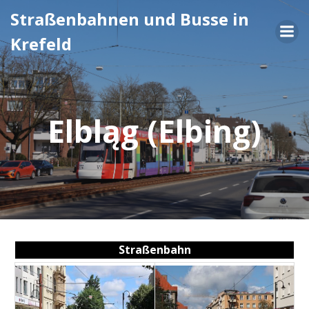
Zum
Straßenbahnen und Busse in
Inhalt
Krefeld
springen
Elbląg (Elbing)
Straßenbahn