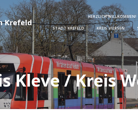
HERZLICH WILLKOMMEN!
 Krefeld
STADT KREFELD
KREIS VIERSEN
is Kleve / Kreis W