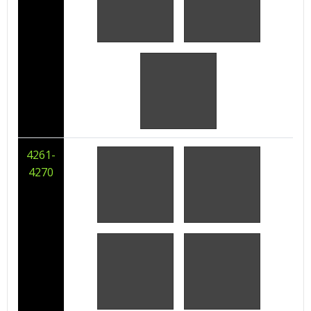
4261-
4270