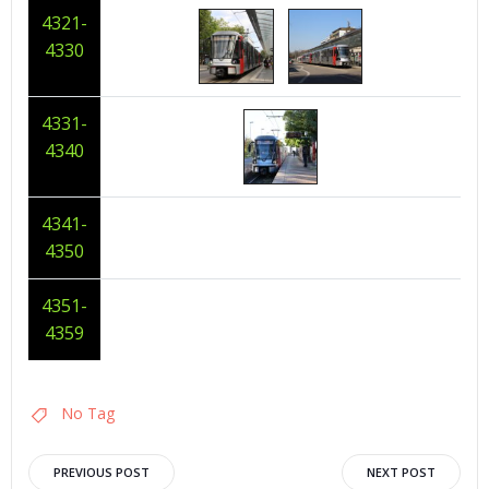
4321-
4330
4331-
4340
4341-
4350
4351-
4359
No Tag
Post
Post
PREVIOUS POST
NEXT POST