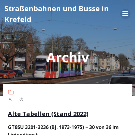
Zum
Straßenbahnen und Busse in
Inhalt
Krefeld
springen
Archiv
-
Alte Tabellen (Stand 2022)
GT8SU 3201-3236 (Bj. 1973-1975) – 30 von 36 im
Liniendienst