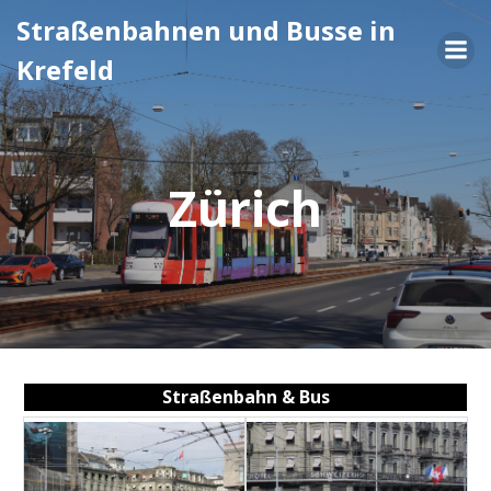
Zum
Straßenbahnen und Busse in
Inhalt
Krefeld
springen
Zürich
Straßenbahn & Bus