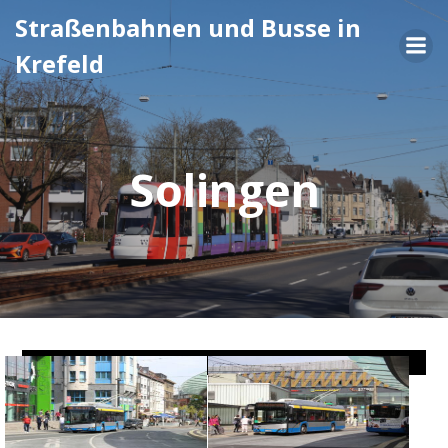
Zum
Straßenbahnen und Busse in
Inhalt
Krefeld
springen
Solingen
Bus & O-Bus